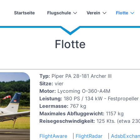
Startseite
Flugschule
Verein
Flotte
Flotte
Typ:
Piper PA 28-181 Archer III
Sitze:
vier
Motor:
Lycoming O-360-A4M
Leistung:
180 PS / 134 kW - Festpropeller 
Leermasse:
767 kg
Maximales Abfluggewicht:
1157 kg
Reisegeschwindigkeit:
125 Kts. (etwa 23
FlightAware
|
FlightRadar
|
AdsbExcha