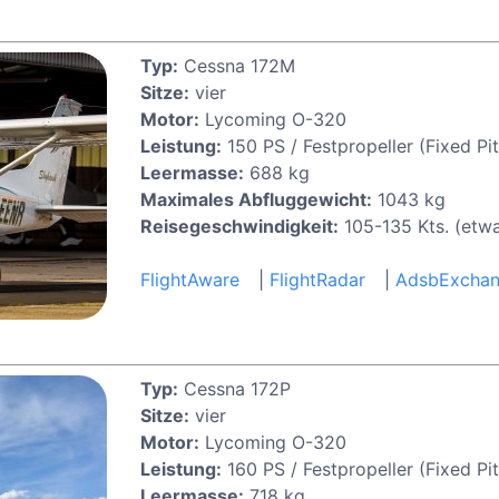
Typ:
Cessna 172M
Sitze:
vier
Motor:
Lycoming O-320
Leistung:
150 PS / Festpropeller (Fixed Pit
Leermasse:
688 kg
Maximales Abfluggewicht:
1043 kg
Reisegeschwindigkeit:
105-135 Kts. (etw
FlightAware
|
FlightRadar
|
AdsbExcha
Typ:
Cessna 172P
Sitze:
vier
Motor:
Lycoming O-320
Leistung:
160 PS / Festpropeller (Fixed Pit
Leermasse:
718 kg