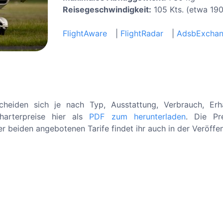
Reisegeschwindigkeit:
105 Kts. (etwa 19
FlightAware
|
FlightRadar
|
AdsbExcha
scheiden sich je nach Typ, Ausstattung, Verbrauch, Er
Charterpreise hier als
PDF zum herunterladen
. Die Pr
er beiden angebotenen Tarife findet ihr auch in der Veröffen