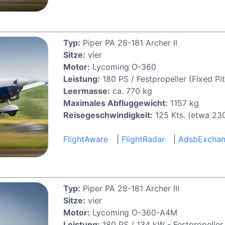
Typ:
Piper PA 28-181 Archer II
Sitze:
vier
Motor:
Lycoming O-360
Leistung:
180 PS / Festpropeller (Fixed Pit
Leermasse:
ca. 770 kg
Maximales Abfluggewicht:
1157 kg
Reisegeschwindigkeit:
125 Kts. (etwa 23
FlightAware
|
FlightRadar
|
AdsbExcha
Typ:
Piper PA 28-181 Archer III
Sitze:
vier
Motor:
Lycoming O-360-A4M
Leistung:
180 PS / 134 kW - Festpropeller 