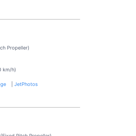
ch Propeller)
0 km/h)
nge
|
JetPhotos
(Fixed Pitch Propeller)