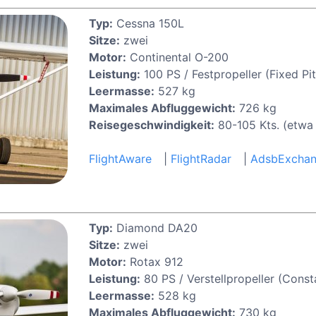
Typ:
Cessna 150L
Sitze:
zwei
Motor:
Continental O-200
Leistung:
100 PS / Festpropeller (Fixed Pit
Leermasse:
527 kg
Maximales Abfluggewicht:
726 kg
Reisegeschwindigkeit:
80-105 Kts. (etwa
FlightAware
|
FlightRadar
|
AdsbExcha
Typ:
Diamond DA20
Sitze:
zwei
Motor:
Rotax 912
Leistung:
80 PS / Verstellpropeller (Const
Leermasse:
528 kg
Maximales Abfluggewicht:
730 kg