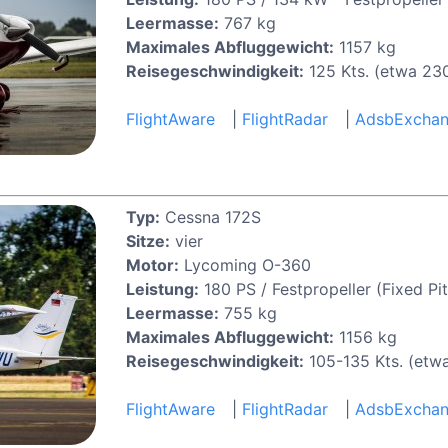
Leermasse:
767 kg
Maximales Abfluggewicht:
1157 kg
Reisegeschwindigkeit:
125 Kts. (etwa 23
FlightAware
|
FlightRadar
|
AdsbExcha
Typ:
Cessna 172S
Sitze:
vier
Motor:
Lycoming O-360
Leistung:
180 PS / Festpropeller (Fixed Pit
Leermasse:
755 kg
Maximales Abfluggewicht:
1156 kg
Reisegeschwindigkeit:
105-135 Kts. (etw
FlightAware
|
FlightRadar
|
AdsbExcha