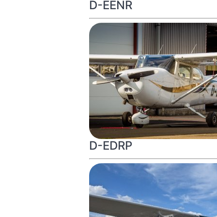
D-EENR
D-EDRP